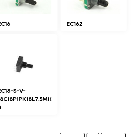
EC16
EC162
EC18-S-V-
18C18P1PK18L7.5M10-
8