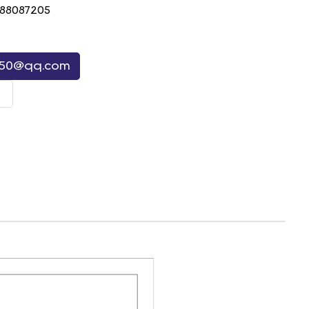
88087205
050@qq.com